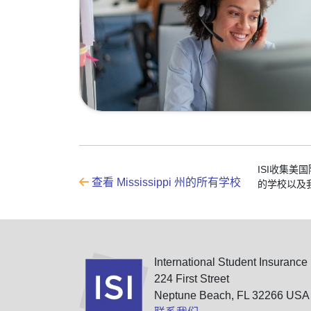
ISI收集
查看 Mississippi 州的所有学校
的学校以及
International Student Insurance
224 First Street
Neptune Beach, FL 32266 USA