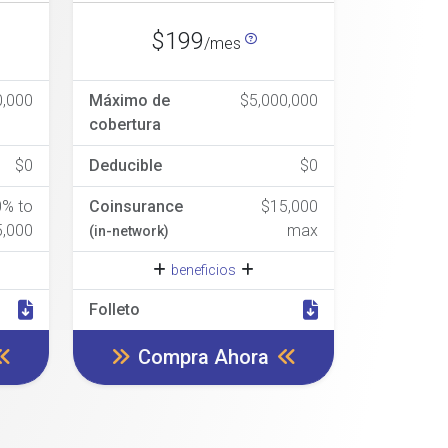
$199
/mes
0,000
Máximo de
$5,000,000
cobertura
$0
Deducible
$0
0% to
Coinsurance
$15,000
5,000
max
(in-network)
beneficios
Folleto
Compra Ahora