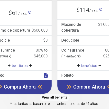
$114
/mes
$61
/mes
Máximo de
$1,00
imo de cobertura
$500,000
cobertura
cible
$0
Deducible
nsurance
80% to
Coinsurance
8
$45,000
$2
network)
(in-network)
beneficios
beneficios
eto
Folleto
Compra Ahora
Compra Ahora
View all benefits
* las tarifas se basan en estudiantes menores de 24 años.