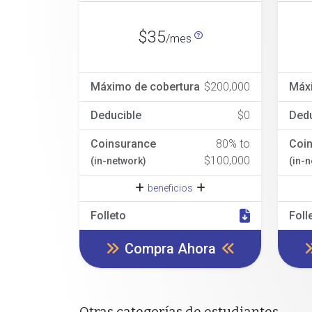
$35
/mes
Máximo de cobertura
$200,000
Máx
Deducible
$0
Dedu
Coinsurance
80% to
Coi
$100,000
(in-network)
(in-
beneficios
Folleto
Foll
Compra Ahora