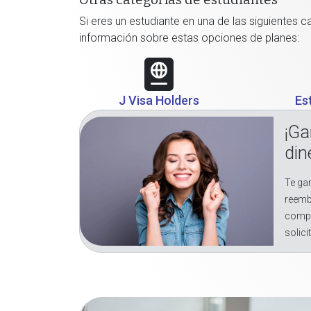
Otras categorías de estudiantes
Si eres un estudiante en una de las siguientes 
información sobre estas opciones de planes:
J Visa Holders
Es
¡Ga
din
Te gar
reemb
compr
solici