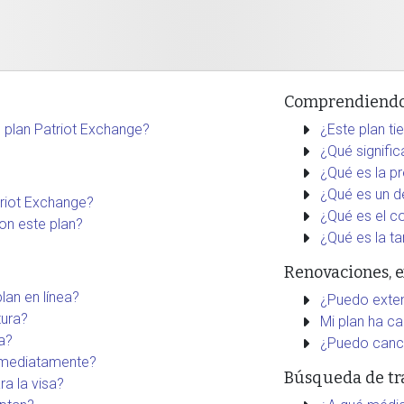
Comprendiendo
l plan Patriot Exchange?
¿Este plan ti
¿Qué signifi
¿Qué es la pr
¿Qué es un d
triot Exchange?
¿Qué es el c
on este plan?
¿Qué es la ta
Renovaciones, e
an en línea?
¿Puedo exten
ura?
Mi plan ha c
a?
¿Puedo cance
nmediatamente?
Búsqueda de tr
a la visa?