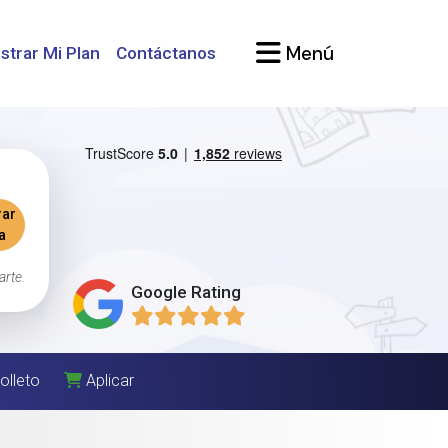
Menú
strar Mi Plan
Contáctanos
ar
a
arte.
Google Rating
olleto
Aplicar