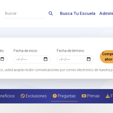
Busca Tu Escuela
Admini
nto
Fecha de inicio
Fecha de término
Compr
ahor
co, usted acepta recibir comunicaciones por correo electrónico de nuestra p
neficios
Exclusiones
Preguntas
Primas
F