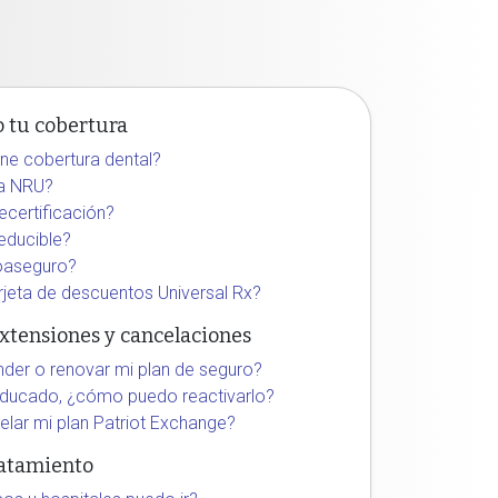
 tu cobertura
ene cobertura dental?
ca NRU?
ecertificación?
educible?
oaseguro?
rjeta de descuentos Universal Rx?
xtensiones y cancelaciones
der o renovar mi plan de seguro?
aducado, ¿cómo puedo reactivarlo?
lar mi plan Patriot Exchange?
atamiento