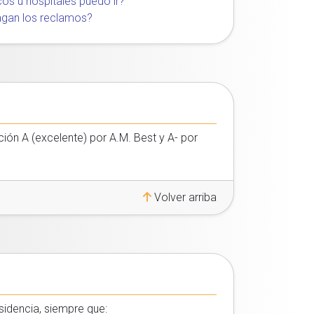
os u hospitales puedo ir?
gan los reclamos?
ción A (excelente) por A.M. Best y A- por
Volver arriba
esidencia, siempre que: