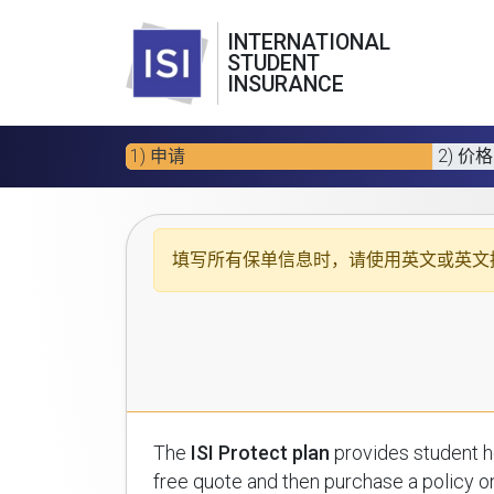
INTERNATIONAL
STUDENT
INSURANCE
1) 申请
2) 价格
填写所有保单信息时，请使用
英文或英文
The
ISI Protect plan
provides student health insuran
free quote and then purchase a policy on