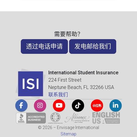
需要帮助？
透过电话申请
发电邮给我们
International Student Insurance
224 First Street
Neptune Beach, FL 32266 USA
联系我们
© 2026 – Envisage International
Sitemap