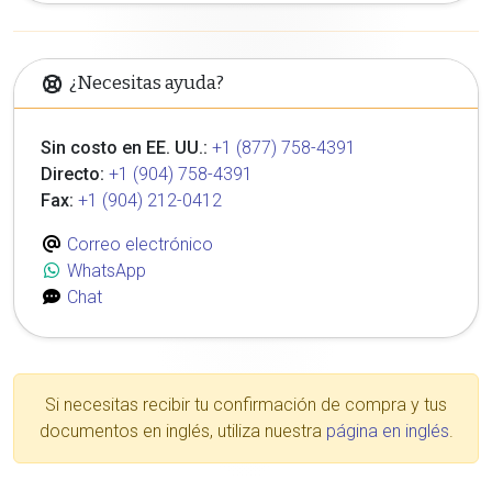
¿Necesitas ayuda?
Sin costo en EE. UU.:
+1 (877) 758-4391
Directo:
+1 (904) 758-4391
Fax:
+1 (904) 212-0412
Correo electrónico
WhatsApp
Chat
Si necesitas recibir tu confirmación de compra y tus
documentos en inglés, utiliza nuestra
página en inglés
.