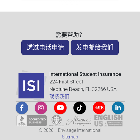
需要帮助？
透过电话申请
发电邮给我们
International Student Insurance
224 First Street
Neptune Beach, FL 32266 USA
联系我们
© 2026 – Envisage International
Sitemap