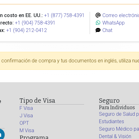
n costo en EE. UU.:
+1 (877) 758-4391
Correo electróni
recto:
+1 (904) 758-4391
WhatsApp
ax:
+1 (904) 212-0412
Chat
tu confirmación de compra y tus documentos en inglés, utiliza nu
Tipo de Visa
Seguro
e
Para Individuos
F Visa
Seguro de Salud p
J Visa
Estudiantes
OPT
Seguro Médico par
M Visa
Dental & Visión
Programa