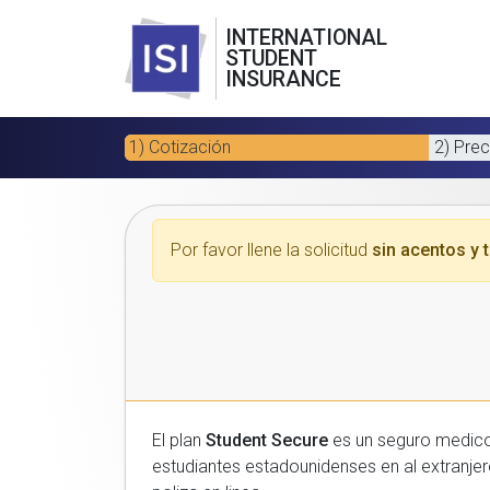
INTERNATIONAL
STUDENT
INSURANCE
1) Cotización
2) Prec
Por favor llene la solicitud
sin acentos y t
El plan
Student Secure
es un seguro medico para estudiantes
estudiantes estadounidenses en al extranjero. Por favor, introduzca sus datos a continuacion para recibir un presupuesto gratuito y luego com