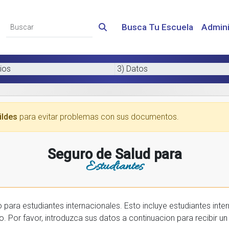
Busca Tu Escuela
Admini
ios
3) Datos
ildes
para evitar problemas con sus documentos.
Seguro de Salud para
Estudiantes
 internacionales. Esto incluye estudiantes internactionales en los EE.UU. y tambien
prar una