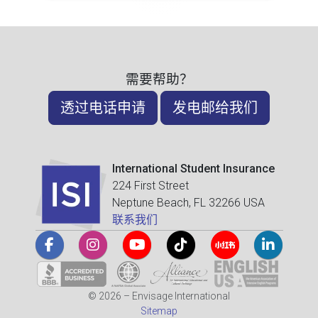
需要帮助？
透过电话申请
发电邮给我们
International Student Insurance
224 First Street
Neptune Beach, FL 32266 USA
联系我们
© 2026 – Envisage International
Sitemap