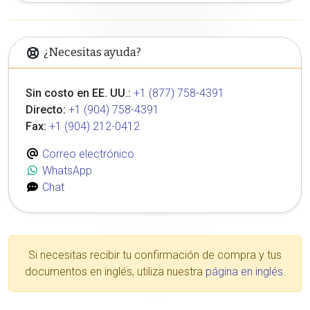
¿Necesitas ayuda?
Sin costo en EE. UU.:
+1 (877) 758-4391
Directo:
+1 (904) 758-4391
Fax:
+1 (904) 212-0412
Correo electrónico
WhatsApp
Chat
Si necesitas recibir tu confirmación de compra y tus
documentos en inglés, utiliza nuestra
página en inglés
.