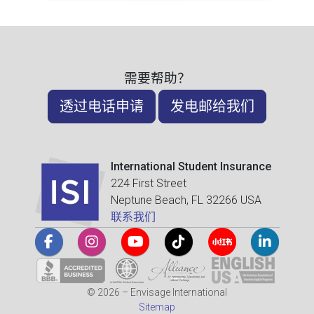
需要帮助？
透过电话申请
发电邮给我们
International Student Insurance
224 First Street
Neptune Beach, FL 32266 USA
联系我们
© 2026 – Envisage International
Sitemap