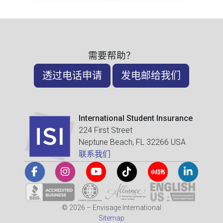
需要帮助？
透过电话申请
发电邮给我们
International Student Insurance
224 First Street
Neptune Beach, FL 32266 USA
联系我们
© 2026 – Envisage International
Sitemap