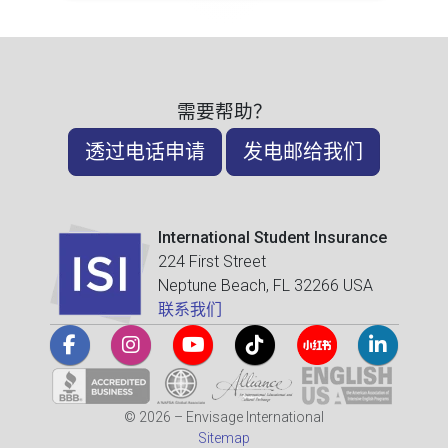
需要帮助？
透过电话申请
发电邮给我们
International Student Insurance
224 First Street
Neptune Beach, FL 32266 USA
联系我们
© 2026 – Envisage International
Sitemap