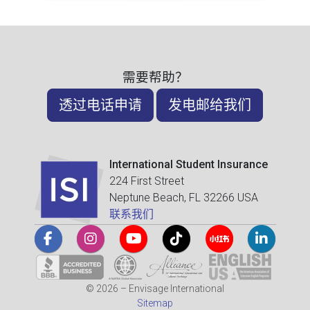
需要帮助？
透过电话申请
发电邮给我们
International Student Insurance
224 First Street
Neptune Beach, FL 32266 USA
联系我们
© 2026 – Envisage International
Sitemap