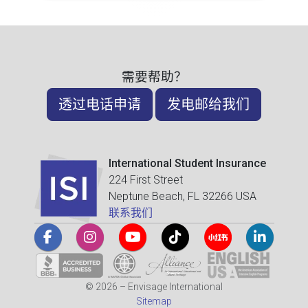
需要帮助？
透过电话申请
发电邮给我们
International Student Insurance
224 First Street
Neptune Beach, FL 32266 USA
联系我们
© 2026 – Envisage International
Sitemap