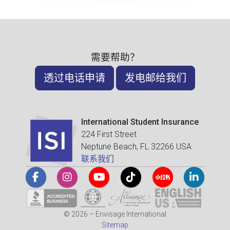
需要帮助？
透过电话申请
发电邮给我们
International Student Insurance
224 First Street
Neptune Beach, FL 32266 USA
联系我们
© 2026 – Envisage International
Sitemap