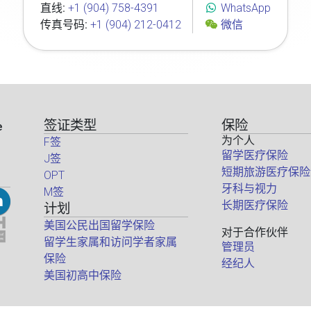
直线:
+1 (904) 758-4391
WhatsApp
传真号码:
+1 (904) 212-0412
微信
签证类型
保险
e
为个人
F签
留学医疗保险
J签
短期旅游医疗保险
OPT
牙科与视力
M签
长期医疗保险
计划
美国公民出国留学保险
对于合作伙伴
留学生家属和访问学者家属
管理员
保险
经纪人
美国初高中保险