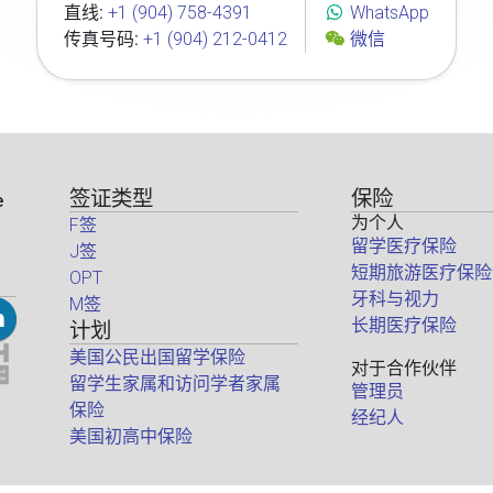
直线:
+1 (904) 758-4391
WhatsApp
传真号码:
+1 (904) 212-0412
微信
签证类型
保险
e
为个人
F签
留学医疗保险
J签
短期旅游医疗保险
OPT
牙科与视力
M签
长期医疗保险
计划
美国公民出国留学保险
对于合作伙伴
留学生家属和访问学者家属
管理员
保险
经纪人
美国初高中保险