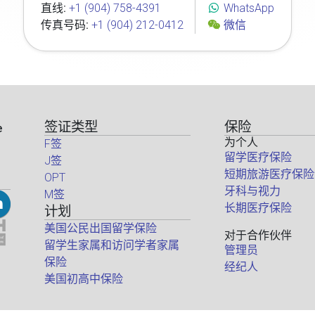
直线:
+1 (904) 758-4391
WhatsApp
传真号码:
+1 (904) 212-0412
微信
签证类型
保险
e
为个人
F签
留学医疗保险
J签
短期旅游医疗保险
OPT
牙科与视力
M签
长期医疗保险
计划
美国公民出国留学保险
对于合作伙伴
留学生家属和访问学者家属
管理员
保险
经纪人
美国初高中保险