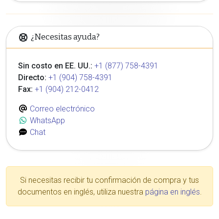
¿Necesitas ayuda?
Sin costo en EE. UU.:
+1 (877) 758-4391
Directo:
+1 (904) 758-4391
Fax:
+1 (904) 212-0412
Correo electrónico
WhatsApp
Chat
Si necesitas recibir tu confirmación de compra y tus
documentos en inglés, utiliza nuestra
página en inglés
.