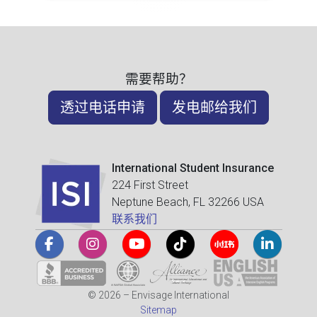
需要帮助？
透过电话申请
发电邮给我们
International Student Insurance
224 First Street
Neptune Beach, FL 32266 USA
联系我们
© 2026 – Envisage International
Sitemap