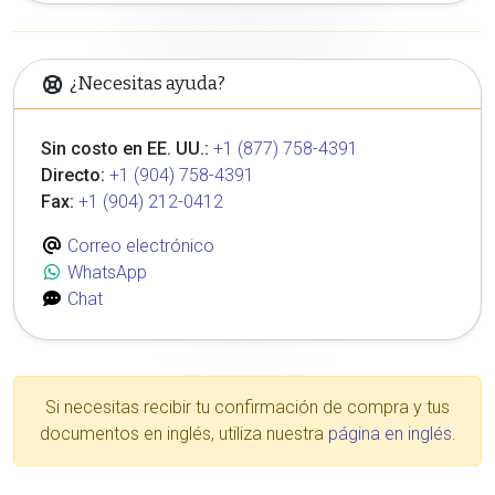
¿Necesitas ayuda?
Sin costo en EE. UU.:
+1 (877) 758-4391
Directo:
+1 (904) 758-4391
Fax:
+1 (904) 212-0412
Correo electrónico
WhatsApp
Chat
Si necesitas recibir tu confirmación de compra y tus
documentos en inglés, utiliza nuestra
página en inglés
.