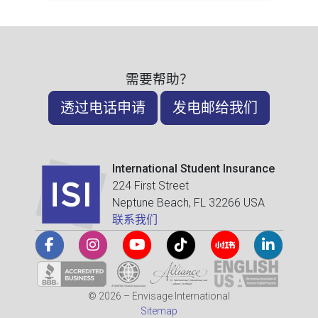
需要帮助？
透过电话申请
发电邮给我们
International Student Insurance
224 First Street
Neptune Beach, FL 32266 USA
联系我们
© 2026 – Envisage International
Sitemap