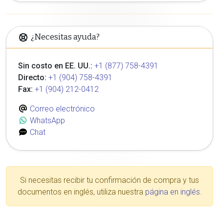
¿Necesitas ayuda?
Sin costo en EE. UU.:
+1 (877) 758-4391
Directo:
+1 (904) 758-4391
Fax:
+1 (904) 212-0412
Correo electrónico
WhatsApp
Chat
Si necesitas recibir tu confirmación de compra y tus
documentos en inglés, utiliza nuestra
página en inglés
.