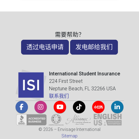
需要帮助？
透过电话申请
发电邮给我们
International Student Insurance
224 First Street
Neptune Beach, FL 32266 USA
联系我们
© 2026 – Envisage International
Sitemap