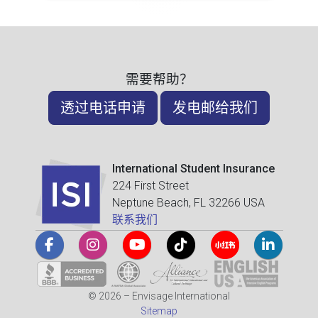
需要帮助？
透过电话申请
发电邮给我们
International Student Insurance
224 First Street
Neptune Beach, FL 32266 USA
联系我们
© 2026 – Envisage International
Sitemap