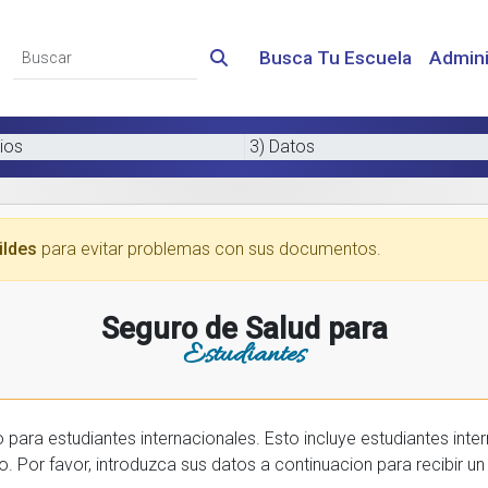
Busca Tu Escuela
Admini
ios
3) Datos
ildes
para evitar problemas con sus documentos.
Seguro de Salud para
Estudiantes
 internacionales. Esto incluye estudiantes internactionales en los EE.UU. y tambien
prar una