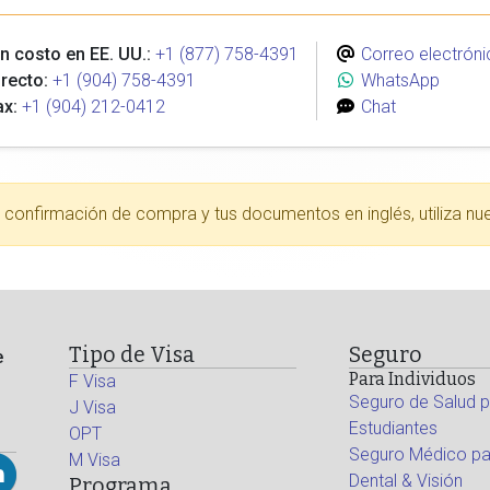
n costo en EE. UU.:
+1 (877) 758-4391
Correo electróni
recto:
+1 (904) 758-4391
WhatsApp
ax:
+1 (904) 212-0412
Chat
tu confirmación de compra y tus documentos en inglés, utiliza nu
Tipo de Visa
Seguro
e
Para Individuos
F Visa
Seguro de Salud p
J Visa
Estudiantes
OPT
Seguro Médico par
M Visa
Dental & Visión
Programa