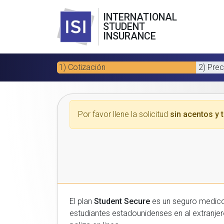
INTERNATIONAL
STUDENT
INSURANCE
1) Cotización
2) Prec
Por favor llene la solicitud
sin acentos y t
El plan
Student Secure
es un seguro medico para estudiantes
estudiantes estadounidenses en al extranjero. Por favor, introduzca sus datos a continuacion para recibir un presupuesto gratuito y luego com