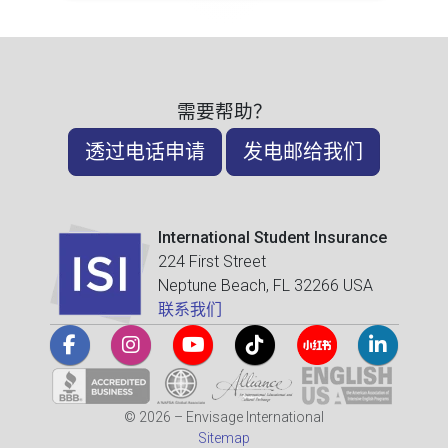
需要帮助？
透过电话申请
发电邮给我们
International Student Insurance
224 First Street
Neptune Beach, FL 32266 USA
联系我们
© 2026 – Envisage International
Sitemap