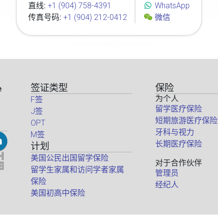
直线:
+1 (904) 758-4391
WhatsApp
传真号码:
+1 (904) 212-0412
微信
签证类型
保险
e
为个人
F签
留学医疗保险
J签
短期旅游医疗保险
OPT
牙科与视力
M签
长期医疗保险
计划
美国公民出国留学保险
对于合作伙伴
留学生家属和访问学者家属
管理员
保险
经纪人
美国初高中保险