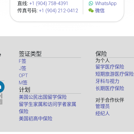
直线:
+1 (904) 758-4391
WhatsApp
传真号码:
+1 (904) 212-0412
微信
签证类型
保险
e
为个人
F签
留学医疗保险
J签
短期旅游医疗保险
OPT
牙科与视力
M签
长期医疗保险
计划
美国公民出国留学保险
对于合作伙伴
留学生家属和访问学者家属
管理员
保险
经纪人
美国初高中保险