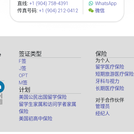
直线:
+1 (904) 758-4391
WhatsApp
传真号码:
+1 (904) 212-0412
微信
签证类型
保险
e
为个人
F签
留学医疗保险
J签
短期旅游医疗保险
OPT
牙科与视力
M签
长期医疗保险
计划
美国公民出国留学保险
对于合作伙伴
留学生家属和访问学者家属
管理员
保险
经纪人
美国初高中保险