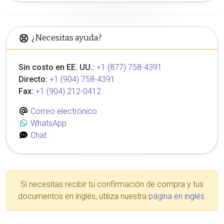
¿Necesitas ayuda?
Sin costo en EE. UU.:
+1 (877) 758-4391
Directo:
+1 (904) 758-4391
Fax:
+1 (904) 212-0412
Correo electrónico
WhatsApp
Chat
Si necesitas recibir tu confirmación de compra y tus
documentos en inglés, utiliza nuestra
página en inglés
.