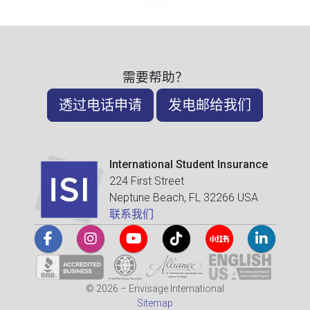
需要帮助？
透过电话申请
发电邮给我们
International Student Insurance
224 First Street
Neptune Beach, FL 32266 USA
联系我们
© 2026 – Envisage International
Sitemap