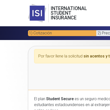
INTERNATIONAL
STUDENT
INSURANCE
1) Cotización
2) Prec
Por favor llene la solicitud
sin acentos y t
El plan
Student Secure
es un seguro medico para estudiantes
estudiantes estadounidenses en al extranjero. Por favor, introduzca sus datos a continuacion para recibir un presupuesto gratuito y luego com