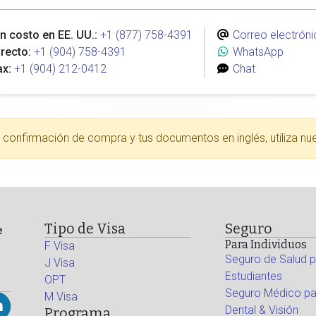
n costo en EE. UU.:
+1 (877) 758-4391
Correo electróni
recto:
+1 (904) 758-4391
WhatsApp
ax:
+1 (904) 212-0412
Chat
tu confirmación de compra y tus documentos en inglés, utiliza nu
Tipo de Visa
Seguro
e
Para Individuos
F Visa
Seguro de Salud p
J Visa
Estudiantes
OPT
Seguro Médico par
M Visa
Dental & Visión
Programa