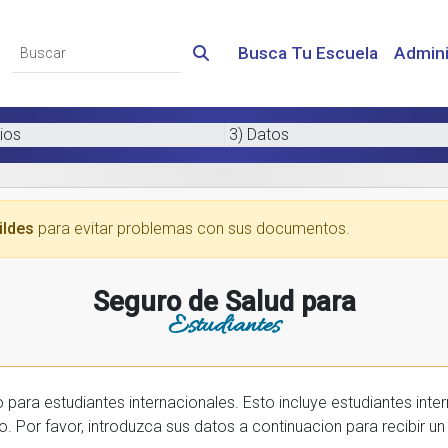
Busca Tu Escuela
Admini
ios
3) Datos
ildes
para evitar problemas con sus documentos.
Seguro de Salud para
Estudiantes
 internacionales. Esto incluye estudiantes internactionales en los EE.UU. y tambien
prar una