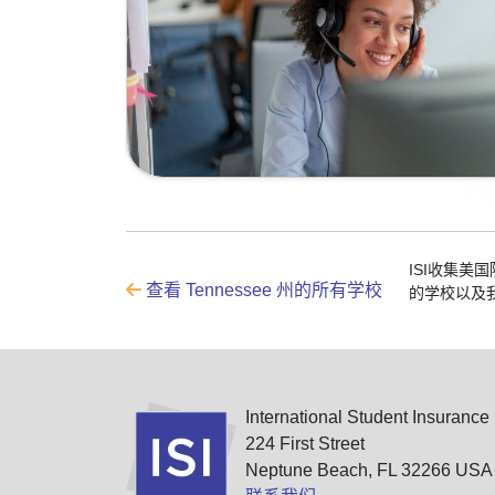
ISI收集美
查看 Tennessee 州的所有学校
的学校以及
International Student Insurance
224 First Street
Neptune Beach, FL 32266 USA