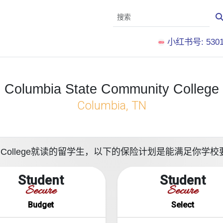
小红书号: 5301
Columbia State Community College
Columbia, TN
mmunity College就读的留学生，以下的保险计划是能满足
Student
Student
Secure
Secure
Budget
Select