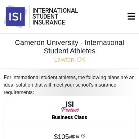
INTERNATIONAL
STUDENT
INSURANCE
Cameron University - International
Student Athletes
Lawton, OK
For international student athletes, the following plans are an
ideal solution that will meet your school's insurance
requirements:
ISI
Protect
Business Class
$105
/每月