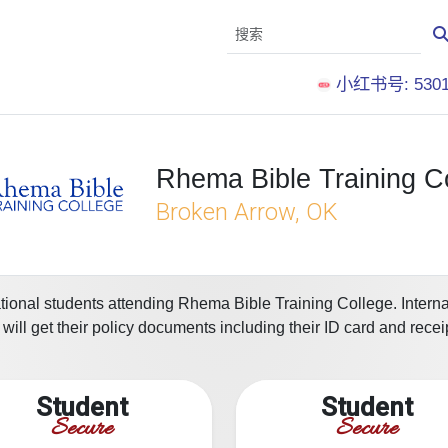
小红书号: 5301
Rhema Bible Training C
Broken Arrow, OK
ational students attending Rhema Bible Training College. Internat
ll get their policy documents including their ID card and recei
Student
Student
Secure
Secure