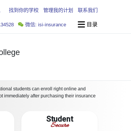
找到你的学校
管理我的计划
联系我们
目录
34528
微信: isi-insurance
ollege
ional students can enroll right online and
pt immediately after purchasing their insurance
Student
Secure