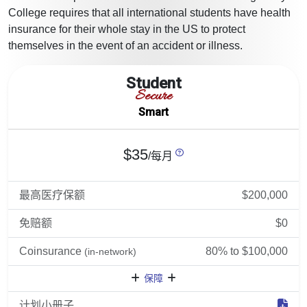
College requires that all international students have health
insurance for their whole stay in the US to protect
themselves in the event of an accident or illness.
Student
Secure
Smart
$35
/每月
最高医疗保额
$200,000
免赔额
$0
Coinsurance
80% to $100,000
(in-network)
保障
计划小册子