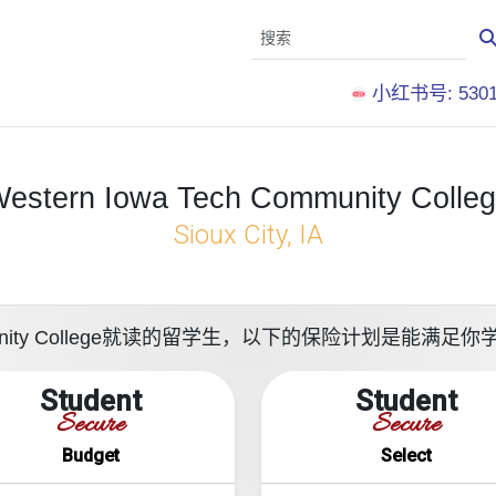
小红书号: 5301
estern Iowa Tech Community Colle
Sioux City, IA
Community College就读的留学生，以下的保险计划是能
Student
Student
Secure
Secure
Budget
Select