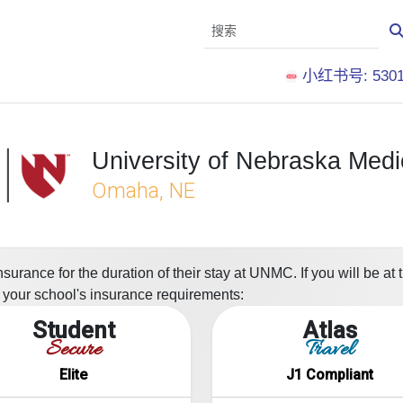
小红书号: 5301
University of Nebraska Medi
Omaha, NE
insurance for the duration of their stay at UNMC. If you will be a
et your school's insurance requirements:
Student
Atlas
Secure
Travel
Elite
J1 Compliant