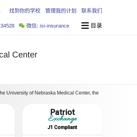
找到你的学校
管理我的计划
联系我们
目录
34528
微信: isi-insurance
cal Center
t the University of Nebraska Medical Center, the
Patriot
Exchange
J1 Compliant