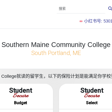
小红书号: 5301
Southern Maine Community College
South Portland, ME
mmunity College就读的留学生，以下的保险计划是能满足
Student
Student
Secure
Secure
Budget
Select