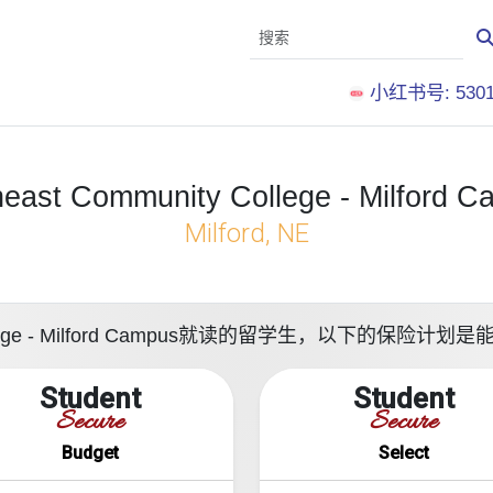
小红书号: 5301
east Community College - Milford 
Milford, NE
 College - Milford Campus就读的留学生，以下的
Student
Student
Secure
Secure
Budget
Select