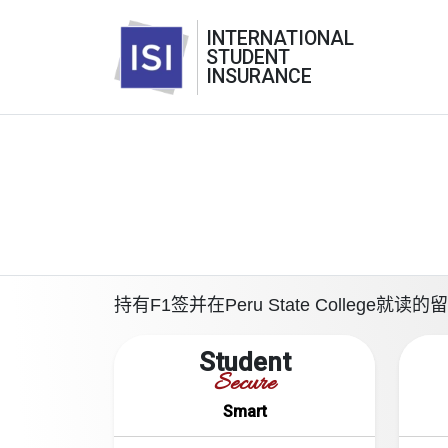
INTERNATIONAL
STUDENT
INSURANCE
持有F1签并在Peru State Colle
Student
Secure
Smart