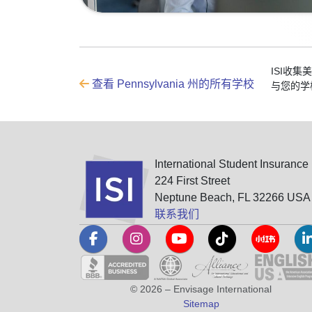
ISI收
查看 Pennsylvania 州的所有学校
与您的学
International Student Insurance
224 First Street
Neptune Beach, FL 32266 USA
联系我们
© 2026 – Envisage International
Sitemap