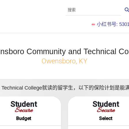
小红书号: 5301
sboro Community and Technical Co
Owensboro, KY
y and Technical College就读的留学生，以下的保险
Student
Student
Secure
Secure
Budget
Select