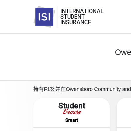
INTERNATIONAL
STUDENT
INSURANCE
Owen
持有F1签并在Owensboro Communit
Student
Secure
Smart