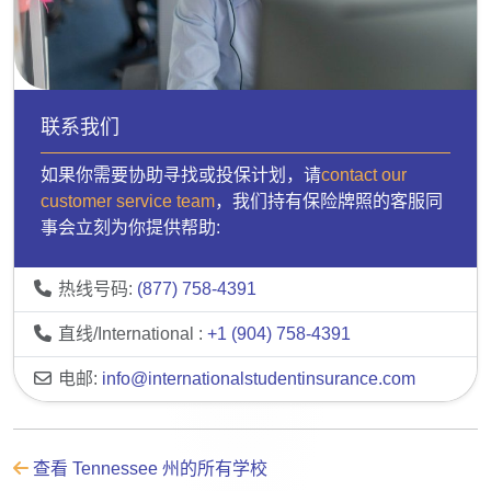
联系我们
如果你需要协助寻找或投保计划，请
contact our
customer service team
，我们持有保险牌照的客服同
事会立刻为你提供帮助:
热线号码:
(877) 758-4391
直线/International :
+1 (904) 758-4391
电邮:
info@internationalstudentinsurance.com
查看 Tennessee 州的所有学校