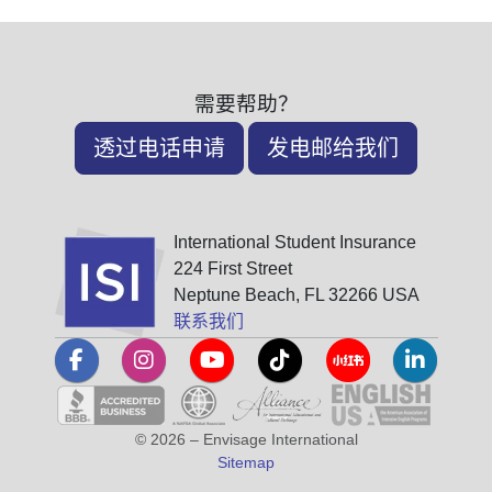
需要帮助？
透过电话申请
发电邮给我们
International Student Insurance
224 First Street
Neptune Beach, FL 32266 USA
联系我们
© 2026 – Envisage International
Sitemap