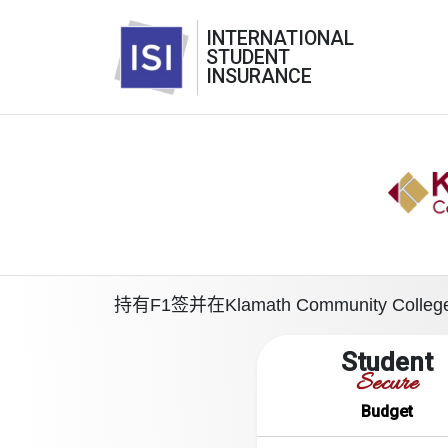
INTERNATIONAL
STUDENT
INSURANCE
持有F1签并在Klamath Communit
Student
Secure
Budget