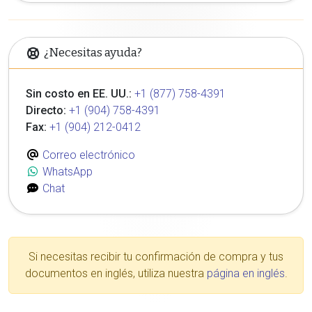
¿Necesitas ayuda?
Sin costo en EE. UU.:
+1 (877) 758-4391
Directo:
+1 (904) 758-4391
Fax:
+1 (904) 212-0412
Correo electrónico
WhatsApp
Chat
Si necesitas recibir tu confirmación de compra y tus
documentos en inglés, utiliza nuestra
página en inglés
.