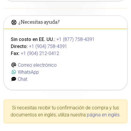
¿Necesitas ayuda?
Sin costo en EE. UU.:
+1 (877) 758-4391
Directo:
+1 (904) 758-4391
Fax:
+1 (904) 212-0412
Correo electrónico
WhatsApp
Chat
Si necesitas recibir tu confirmación de compra y tus
documentos en inglés, utiliza nuestra
página en inglés
.